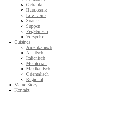
Getränke
Hauptgang
Low-Carb
Snacks
Suppen
Vegetarisch
Vorspeise
Cuisines
Amerikanisch
Asiatisch
Italienisch
Mediterran
Mexikanisch
Orientalisch
Regional
Meine Story
Kontakt