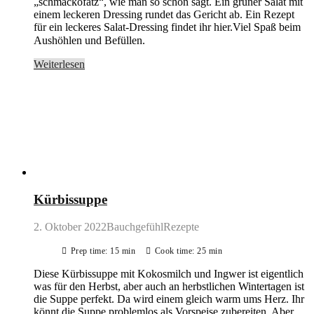
„schmackofatz“, wie man so schön sagt. Ein grüner Salat mit
einem leckeren Dressing rundet das Gericht ab. Ein Rezept
für ein leckeres Salat-Dressing findet ihr hier.Viel Spaß beim
Aushöhlen und Befüllen.⠀
Weiterlesen
Kürbissuppe
2. Oktober 2022
BauchgefühlRezepte
Prep time: 15 min
Cook time: 25 min
Diese Kürbissuppe mit Kokosmilch und Ingwer ist eigentlich
was für den Herbst, aber auch an herbstlichen Wintertagen ist
die Suppe perfekt. Da wird einem gleich warm ums Herz. Ihr
könnt die Suppe problemlos als Vorspeise zubereiten. Aber