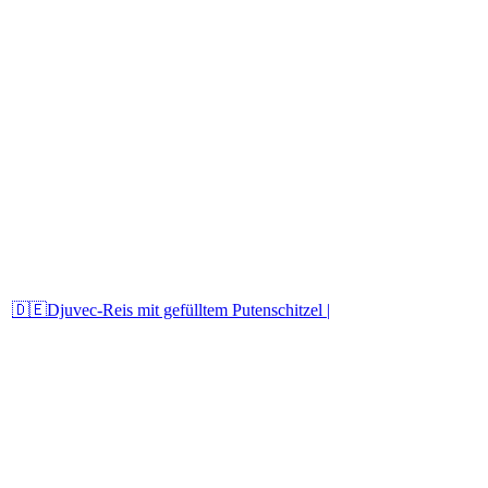
🇩🇪Djuvec-Reis mit gefülltem Putenschitzel |