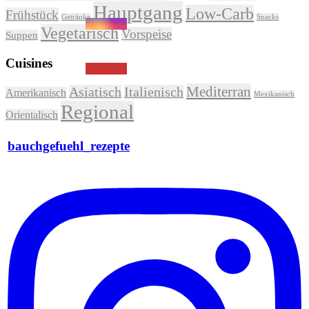
Hauptgang
Low-Carb
Frühstück
Getränke
Snacks
Vegetarisch
Vorspeise
Suppen
Cuisines
Mediterran
Asiatisch
Italienisch
Amerikanisch
Mexikanisch
Regional
Orientalisch
bauchgefuehl_rezepte