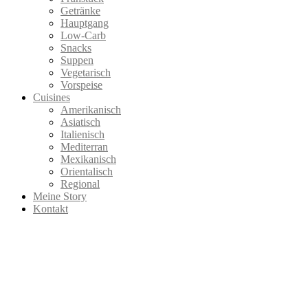
Getränke
Hauptgang
Low-Carb
Snacks
Suppen
Vegetarisch
Vorspeise
Cuisines
Amerikanisch
Asiatisch
Italienisch
Mediterran
Mexikanisch
Orientalisch
Regional
Meine Story
Kontakt