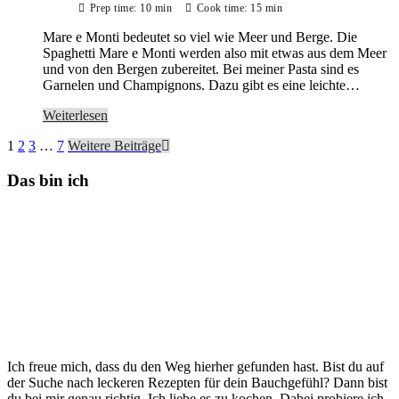
Prep time: 10 min
Cook time: 15 min
Mare e Monti bedeutet so viel wie Meer und Berge. Die
Spaghetti Mare e Monti werden also mit etwas aus dem Meer
und von den Bergen zubereitet. Bei meiner Pasta sind es
Garnelen und Champignons. Dazu gibt es eine leichte…
Weiterlesen
1
2
3
…
7
Weitere Beiträge
Das bin ich
Ich freue mich, dass du den Weg hierher gefunden hast. Bist du auf
der Suche nach leckeren Rezepten für dein Bauchgefühl? Dann bist
du bei mir genau richtig. Ich liebe es zu kochen. Dabei probiere ich