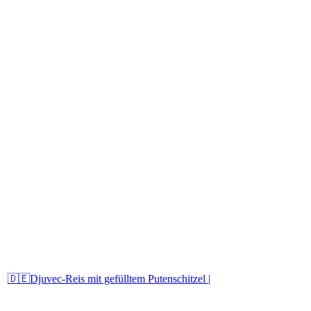
🇩🇪Djuvec-Reis mit gefülltem Putenschitzel |