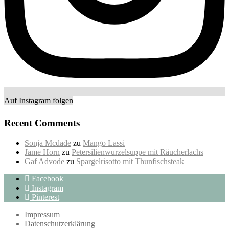
Auf Instagram folgen
Recent Comments
Sonja Mcdade
zu
Mango Lassi
Jame Horn
zu
Petersilienwurzelsuppe mit Räucherlachs
Gaf Advode
zu
Spargelrisotto mit Thunfischsteak
Facebook
Instagram
Pinterest
Impressum
Datenschutzerklärung