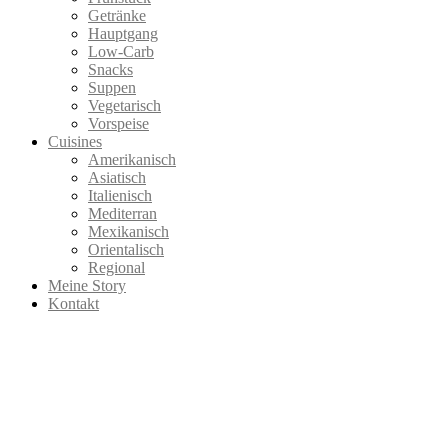
Getränke
Hauptgang
Low-Carb
Snacks
Suppen
Vegetarisch
Vorspeise
Cuisines
Amerikanisch
Asiatisch
Italienisch
Mediterran
Mexikanisch
Orientalisch
Regional
Meine Story
Kontakt