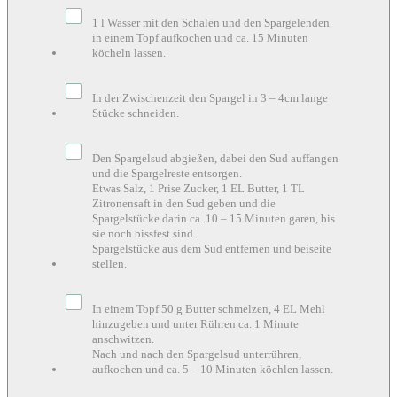
1 l Wasser mit den Schalen und den Spargelenden
in einem Topf aufkochen und ca. 15 Minuten
köcheln lassen.
In der Zwischenzeit den Spargel in 3 – 4cm lange
Stücke schneiden.
Den Spargelsud abgießen, dabei den Sud auffangen
und die Spargelreste entsorgen.
Etwas Salz, 1 Prise Zucker, 1 EL Butter, 1 TL
Zitronensaft in den Sud geben und die
Spargelstücke darin ca. 10 – 15 Minuten garen, bis
sie noch bissfest sind.
Spargelstücke aus dem Sud entfernen und beiseite
stellen.
In einem Topf 50 g Butter schmelzen, 4 EL Mehl
hinzugeben und unter Rühren ca. 1 Minute
anschwitzen.
Nach und nach den Spargelsud unterrühren,
aufkochen und ca. 5 – 10 Minuten köchlen lassen.