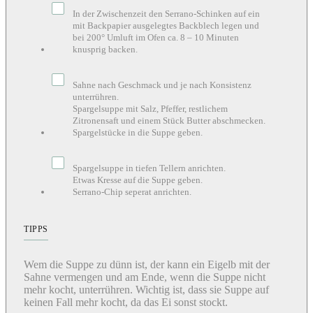
In der Zwischenzeit den Serrano-Schinken auf ein
mit Backpapier ausgelegtes Backblech legen und
bei 200° Umluft im Ofen ca. 8 – 10 Minuten
knusprig backen.
Sahne nach Geschmack und je nach Konsistenz
unterrühren.
Spargelsuppe mit Salz, Pfeffer, restlichem
Zitronensaft und einem Stück Butter abschmecken.
Spargelstücke in die Suppe geben.
Spargelsuppe in tiefen Tellern anrichten.
Etwas Kresse auf die Suppe geben.
Serrano-Chip seperat anrichten.
TIPPS
Wem die Suppe zu dünn ist, der kann ein Eigelb mit der
Sahne vermengen und am Ende, wenn die Suppe nicht
mehr kocht, unterrühren. Wichtig ist, dass sie Suppe auf
keinen Fall mehr kocht, da das Ei sonst stockt.