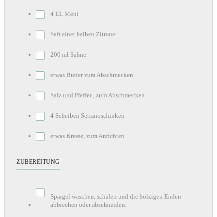
4 EL Mehl
Saft einer halben Zitrone
200 ml Sahne
etwas Butter zum Abschmecken
Salz und Pfeffer , zum Abschmecken
4 Scheiben Serranoschinken
etwas Kresse, zum Anrichten
ZUBEREITUNG
Spargel waschen, schälen und die holzigen Enden
abbrechen oder abschneiden.