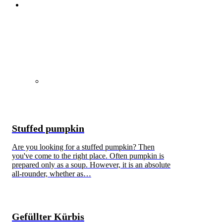
Stuffed pumpkin
Are you looking for a stuffed pumpkin? Then
you've come to the right place. Often pumpkin is
prepared only as a soup. However, it is an absolute
all-rounder, whether as…
Gefüllter Kürbis