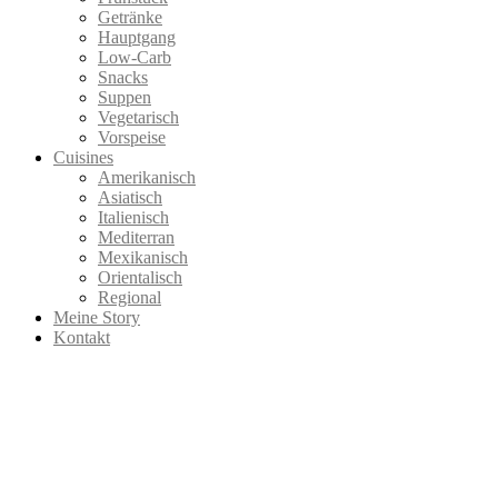
Getränke
Hauptgang
Low-Carb
Snacks
Suppen
Vegetarisch
Vorspeise
Cuisines
Amerikanisch
Asiatisch
Italienisch
Mediterran
Mexikanisch
Orientalisch
Regional
Meine Story
Kontakt