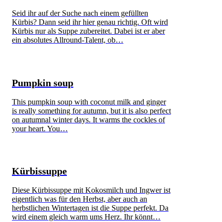
Seid ihr auf der Suche nach einem gefüllten
Kürbis? Dann seid ihr hier genau richtig. Oft wird
Kürbis nur als Suppe zubereitet. Dabei ist er aber
ein absolutes Allround-Talent, ob…
Pumpkin soup
This pumpkin soup with coconut milk and ginger
is really something for autumn, but it is also perfect
on autumnal winter days. It warms the cockles of
your heart. You…
Kürbissuppe
Diese Kürbissuppe mit Kokosmilch und Ingwer ist
eigentlich was für den Herbst, aber auch an
herbstlichen Wintertagen ist die Suppe perfekt. Da
wird einem gleich warm ums Herz. Ihr könnt…