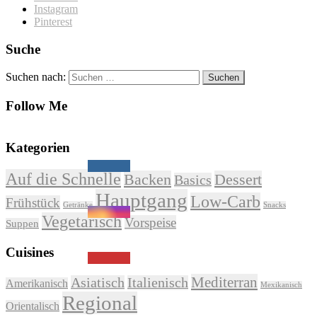
Instagram
Pinterest
Suche
Suchen nach:
Follow Me
Kategorien
Auf die Schnelle
Backen
Dessert
Basics
Hauptgang
Low-Carb
Frühstück
Getränke
Snacks
Vegetarisch
Vorspeise
Suppen
Cuisines
Mediterran
Asiatisch
Italienisch
Amerikanisch
Mexikanisch
Regional
Orientalisch