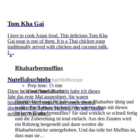
Tom Kha Gai
I love to cook Asian food. This delicious Tom Kha
Gai soup is one of them. It is a Thai chicken soup
traditionally served with chicken and coconut milk.
I…
Rhabarbermuffins
Nutellabuchteln
27. Mai 2021
BauchgefühlRezepte
Prep time: 15 min
Diese leckeren Nutellabuchteln habe ich dieses
Cook time: 20 min
Jahr das erste Mal ausprobiert. Sie waren
[Enthält Werbung] Ihr habt noch etwas Rhabarber übrig und
himmlisch. Auch meine Gäste waren absolut
wollt schnell etwas backen? Wie wäre es dann mit diesen
überzeugt. Ein fluffiger Hefeteig, der mit Nutella
leckeren Rhabarbermuffins? Sie sind wirklich so schnell fertig
gefüllt ist. Was gibt…
und die Zubereitung ist total einfach. Aus den Zutaten wird
ein Rührteig hergestellt und dann werden die
Rhabarberstücke untergehoben. Und das tolle bei Muffins ist,
dass man sie…